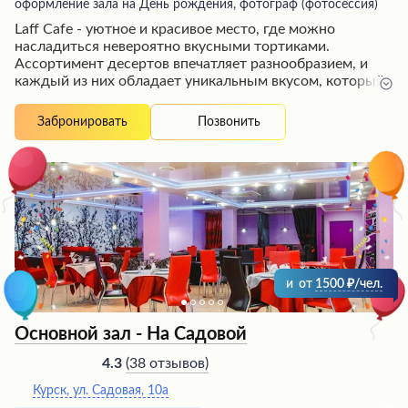
оформление зала на День рождения, фотограф (фотосессия)
Laff Cafe - уютное и красивое место, где можно
насладиться невероятно вкусными тортиками.
Ассортимент десертов впечатляет разнообразием, и
каждый из них обладает уникальным вкусом, который
хочется попробовать снова и снова. Посетители
отмечают приятную атмосферу заведения и доступные
Позвонить
Забронировать
цены. Это место идеально подходит для приятных
встреч с друзьями или семьей, где можно отдохнуть и
побаловать себя изысканными сладостями. Многие
гости выражают желание вернуться сюда еще раз,
чтобы продолжить знакомство с ассортиментом
тортов и насладиться уютом кафе.
и
от
1500
/чел.
Основной зал - На Садовой
(
38 отзывов
)
4.3
Курск, ул. Садовая, 10а