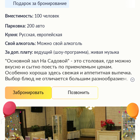
Подарок за бронирование
Вместимость:
100 человек
Парковка:
200 авто
Кухня:
Русская, европейская
Свой алкоголь:
Можно свой алкоголь
За доп. плату:
ведущий (шоу-программа), живая музыка
"Основной зал На Садовой" - это столовая, где можно
вкусно и сытно поесть по приемлемым ценам.
Особенно хороша здесь свежая и аппетитная выпечка.
Выбор блюд не отличается большим разнообразием,
меню довольно однообразно и меняется только в части
супов. Цены на супы начинаются от 77 рублей, а
Позвонить
Забронировать
мясные и рыбные блюда продаются на вес по цене от
120 рублей за 100 граммов. Однако некоторые
посетители жалуются на изжогу после еды, даже
после простого борща, что заставило их отказаться от
посещения этого заведения.