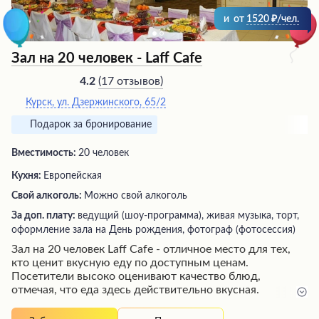
и
от
1520
/чел.
Зал на 20 человек - Laff Cafe
(
17 отзывов
)
4.2
Курск, ул. Дзержинского, 65/2
Подарок за бронирование
Вместимость:
20 человек
Кухня:
Европейская
Свой алкоголь:
Можно свой алкоголь
За доп. плату:
ведущий (шоу-программа), живая музыка, торт,
оформление зала на День рождения, фотограф (фотосессия)
Зал на 20 человек Laff Cafe - отличное место для тех,
кто ценит вкусную еду по доступным ценам.
Посетители высоко оценивают качество блюд,
отмечая, что еда здесь действительно вкусная.
Персонал заведения отличается профессионализмом и
дружелюбием, всегда готов учесть пожелания