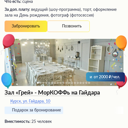
Что есть:
сцена
За доп. плату:
ведущий (шоу-программа), торт, оформление
зала на День рождения, фотограф (фотосессия)
Позвонить
Забронировать
и
от
2000
/чел.
Зал «Грей» - МорКОФФь на Гайдара
Курск, ул. Гайдара, 10
Подарок за бронирование
Вместимость:
25 человек