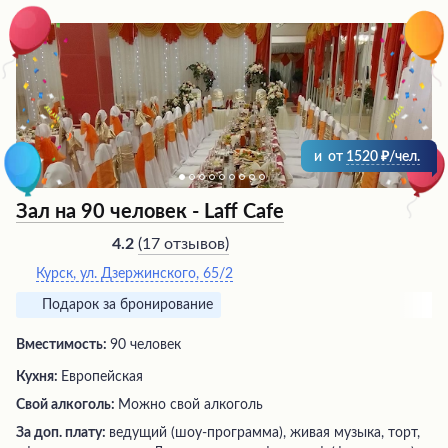
и
от
1520
/чел.
Зал на 90 человек - Laff Cafe
(
17 отзывов
)
4.2
Курск, ул. Дзержинского, 65/2
Подарок за бронирование
Вместимость:
90 человек
Кухня:
Европейская
Свой алкоголь:
Можно свой алкоголь
За доп. плату:
ведущий (шоу-программа), живая музыка, торт,