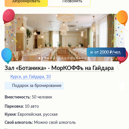
Позвонить
Забронировать
клиентов. Кроме того, Laff Cafe предлагает удобную
службу доставки обедов, которая работает на
ежедневной основе. Меню обновляется каждую
неделю, а доставка осуществляется быстро и с учетом
обратной связи от клиентов.
и
от
2000
/чел.
Зал «Ботаника» - МорКОФФь на Гайдара
Курск, ул. Гайдара, 10
Подарок за бронирование
Вместимость:
50 человек
Парковка:
10 авто
Кухня:
Европейская, русская
Свой алкоголь:
Можно свой алкоголь