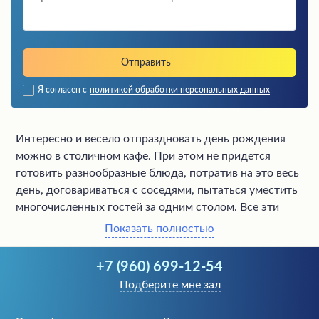
Я согласен с
политикой обработки персональных данных
Интересно и весело отпраздновать день рождения
можно в столичном кафе. При этом не придется
готовить разнообразные блюда, потратив на это весь
день, договариваться с соседями, пытаться уместить
многочисленных гостей за одним столом. Все эти
проблемы исчезнут, если вы отметите свой день
Показать полностью
рождения в уютном и хорошем заведении Курска.
+7 (960) 699-12-54
Выйдет замечательный юбилей, если
снять целый зал
Подберите мне зал
или взять в аренду кафе полностью. В этом случае
можно пригласить ведущего, который оригинально