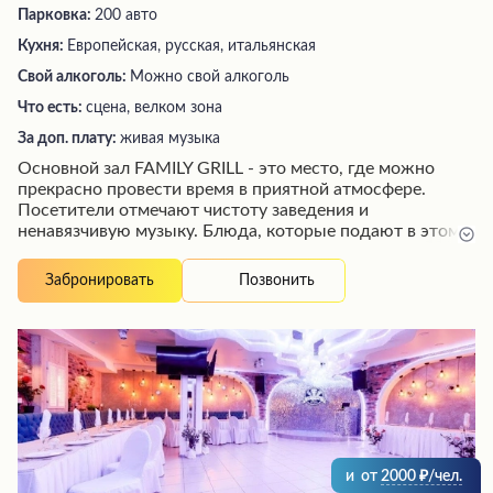
Парковка:
200 авто
Кухня:
Европейская, русская, итальянская
Свой алкоголь:
Можно свой алкоголь
Что есть:
сцена, велком зона
За доп. плату:
живая музыка
Основной зал FAMILY GRILL - это место, где можно
прекрасно провести время в приятной атмосфере.
Посетители отмечают чистоту заведения и
ненавязчивую музыку. Блюда, которые подают в этом
ресторане, готовятся вкусно и качественно. Гости
высоко оценивают работу персонала, особенно
Позвонить
Забронировать
бармена и официантов, которые всегда вежливы,
внимательны и обеспечивают хорошее обслуживание.
Живая музыка и выступления вокалистов добавляют
особую изюминку в атмосферу заведения. Многие
посетители приходят сюда, чтобы насладиться не
только вкусной едой, но и потанцевать под любимые
мелодии.
и
от
2000
/чел.