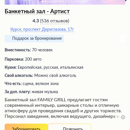
Банкетный зал - Артист
(
536 отзывов
)
4.3
Курск, проспект Дериглазова, 17г
Подарок за бронирование
Вместимость:
70 человек
Парковка:
200 авто
Кухня:
Европейская, русская, итальянская
Свой алкоголь:
Можно свой алкоголь
Что есть:
сцена, велком зона
За доп. плату:
живая музыка
Банкетный зал FAMILY GRILL предлагает гостям
современный интерьер, шикарные столы и отличную
атмосферу для проведения свадеб и других торжеств.
Персонал заведения, включая ведущего, дизайнера и
администратора, работает на высшем уровне,
обеспечивая незабываемые впечатления для
Позвонить
Забронировать