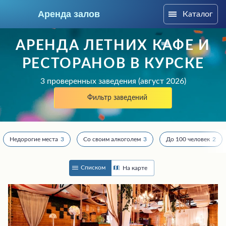
Аренда залов
Каталог
Курск
АРЕНДА ЛЕТНИХ КАФЕ И
РЕСТОРАНОВ В КУРСКЕ
3 проверенных заведения (август 2026)
Фильтр заведений
Недорогие места
3
Со своим алкоголем
3
До 100 человек
2
Списком
На карте
Колл-центр
+7 (960) 699-12-54
Подберите мне зал