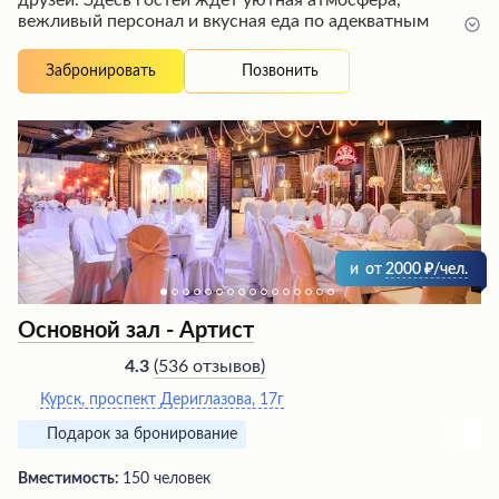
друзей. Здесь гостей ждет уютная атмосфера,
вежливый персонал и вкусная еда по адекватным
ценам. Особенно посетители отмечают возможность
насладиться караоке с отличным звуком под чутким
Позвонить
Забронировать
руководством ведущей, которая настроит микрофон
под ваш голос. Кухня заведения также не разочарует:
блюда готовят отлично, а при желании их можно взять
с собой. Приятным дополнением к вечеру станет живая
музыка до полуночи.
и
от
2000
/чел.
Основной зал - Артист
(
536 отзывов
)
4.3
Курск, проспект Дериглазова, 17г
Подарок за бронирование
Вместимость:
150 человек