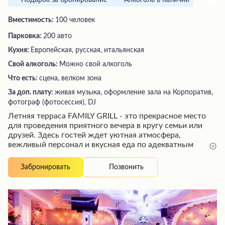
Подарок за бронирование
Алкоголь в наличии
Вместимость:
100 человек
Парковка:
200 авто
Кухня:
Европейская, русская, итальянская
Свой алкоголь:
Можно свой алкоголь
Что есть:
сцена, велком зона
За доп. плату:
живая музыка, оформление зала на Корпоратив,
фотограф (фотосессия), DJ
Летняя терраса FAMILY GRILL - это прекрасное место
для проведения приятного вечера в кругу семьи или
друзей. Здесь гостей ждет уютная атмосфера,
вежливый персонал и вкусная еда по адекватным
ценам. Особенно посетители отмечают возможность
насладиться караоке с отличным звуком под чутким
Позвонить
Забронировать
руководством ведущей, которая настроит микрофон
под ваш голос. Кухня заведения также не разочарует:
блюда готовят отлично, а при желании их можно взять
с собой. Приятным дополнением к вечеру станет живая
музыка до полуночи.