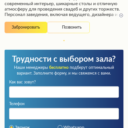
современный интерьер, шикарные столы и отличную
атмосферу для проведения свадеб и других торжеств.
Персонал заведения, включая ведущего, дизайнера и
администратора, работает на высшем уровне,
обеспечивая незабываемые впечатления для
Позвонить
Забронировать
посетителей. В караоке-зале гости могут насладиться
приятной атмосферой, отличным звуком и
профессиональной настройкой микрофона под
руководством опытной ведущей. Блюда в ресторане
готовятся отлично, а возможность взять еду с собой
Трудности с выбором зала?
является приятным бонусом. Однако стоит учесть, что
после окончания основной программы могут
Наши менеджеры
бесплатно
подберут оптимальный
потребоваться дополнительные расходы на продление
вариант. Заполните форму, и мы свяжемся с вами.
вечера или заказ блюд.
Как вас зовут?
Телефон
Звонок
Whatsapp