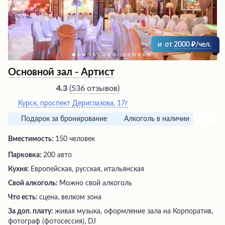
и
от
2000
/чел.
Основной зал - Артист
(
536 отзывов
)
4.3
Курск, проспект Дериглазова, 17г
Подарок за бронирование
Алкоголь в наличии
Вместимость:
150 человек
Парковка:
200 авто
Кухня:
Европейская, русская, итальянская
Свой алкоголь:
Можно свой алкоголь
Что есть:
сцена, велком зона
За доп. плату:
живая музыка, оформление зала на Корпоратив,
фотограф (фотосессия), DJ