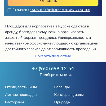
Я согласен с
политикой обработки персональных данных
Площадки для корпоратива в Курске сдаются в
аренду, благодаря чему можно организовать
закрытый формат праздника. Универсальность и
качественное оформление площадок с организацией
достойного сервиса дают возможность проведения
лучших мероприятий!
Показать полностью
В нашем каталоге имеются предложения от хорошо
+7 (960) 699-12-54
оборудованных площадок, где может разместиться
Подберите мне зал
любая компания. Большой выбор помещений
позволяет снять нужное пространство. К каждому
Отели/гостиницы
Веранды
объекту указана цена, предложены подробные
Летние площадки
Конференц-залы
обзоры с фотографиями. Любую из площадок можно
Рестораны
Природа
забронировать через наш каталог бесплатно!