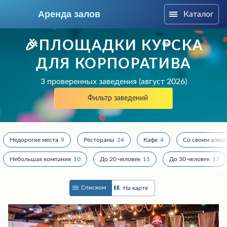
Аренда залов
Каталог
Курск
🎉ПЛОЩАДКИ КУРСКА
ДЛЯ КОРПОРАТИВА
3 проверенных заведения (август 2026)
Фильтр заведений
Недорогие места
9
Рестораны
24
Кафе
4
Со своим алко
Небольшая компания
10
До 20 человек
11
До 30 человек
17
Колл-центр
Списком
На карте
+7 (960) 699-12-54
Подберите мне зал