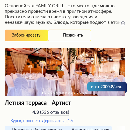
Основной зал FAMILY GRILL - это место, где можно
прекрасно провести время в приятной атмосфере.
Посетители отмечают чистоту заведения и
ненавязчивую музыку. Блюда, которые подают в этом
ресторане, готовятся вкусно и качественно. Гости
высоко оценивают работу персонала, особенно
Позвонить
Забронировать
бармена и официантов, которые всегда вежливы,
внимательны и обеспечивают хорошее обслуживание.
Живая музыка и выступления вокалистов добавляют
особую изюминку в атмосферу заведения. Многие
посетители приходят сюда, чтобы насладиться не
только вкусной едой, но и потанцевать под любимые
мелодии.
и
от
2000
/чел.
Летняя терраса - Артист
(
536 отзывов
)
4.3
Курск, проспект Дериглазова, 17г