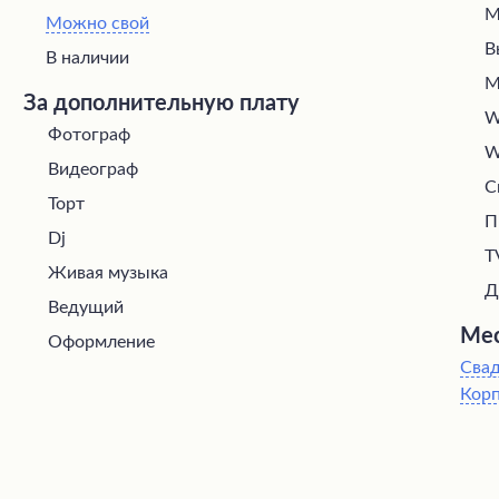
М
Можно свой
В
В наличии
М
За дополнительную плату
W
Фотограф
W
Видеограф
С
Торт
П
Dj
T
Живая музыка
Д
Ведущий
Мес
Оформление
Сва
Кор