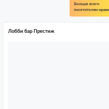
Больше всего
посетителям нрави
Лобби бар Престиж