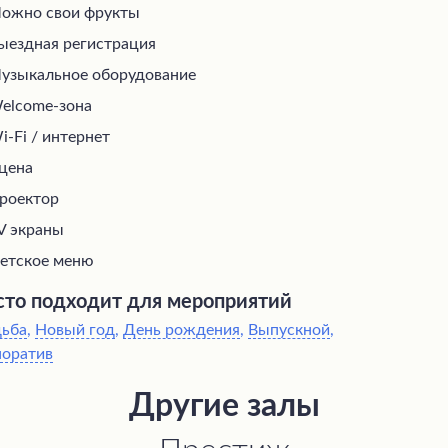
ожно свои фрукты
ыездная регистрация
узыкальное оборудование
elcome-зона
i-Fi / интернет
цена
роектор
V экраны
етское меню
то подходит для мероприятий
дьба
,
Новый год
,
День рождения
,
Выпускной
,
поратив
Другие залы