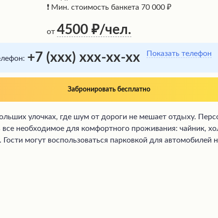
❗ Мин. стоимость банкета 70 000 ₽
4500
/чел.
от
Показать телефон
+7 (xxx) xxx-xx-xx
елефон:
Забронировать бесплатно
льших улочках, где шум от дороги не мешает отдыху. Персо
ть все необходимое для комфортного проживания: чайник, хо
 Гости могут воспользоваться парковкой для автомобилей 
лагодаря чистоте, уюту и приятному общению с персоналом.