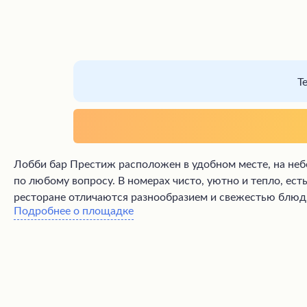
Т
Лобби бар Престиж расположен в удобном месте, на небо
по любому вопросу. В номерах чисто, уютно и тепло, ес
ресторане отличаются разнообразием и свежестью блюд.
Подробнее о площадке
что хочется возвращаться в этот отель снова и снова, б