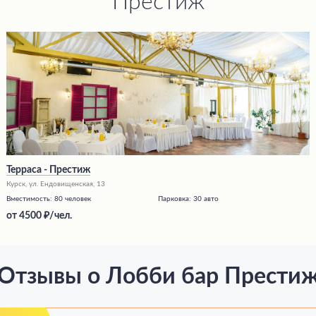
Престиж
Терраса - Престиж
Курск, ул. Ендовищенская, 13
Вместимость:
80 человек
Парковка:
30 авто
от
4500
/чел.
Отзывы о Лобби бар Прести