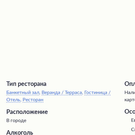
Тип ресторана
Опл
Банкетный зал
,
Веранда / Терраса
,
Гостиница /
Нали
Отель
,
Ресторан
карт
Осо
Расположение
Е
В городе
С
Алкоголь